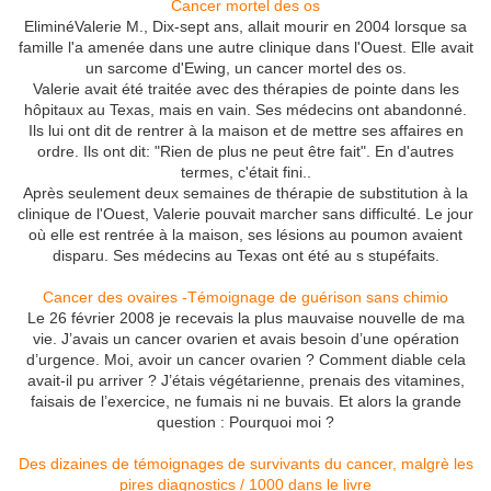
Cancer mortel des os
EliminéValerie M., Dix-sept ans, allait mourir en 2004 lorsque sa
famille l'a amenée dans une autre clinique dans l'Ouest. Elle avait
un sarcome d'Ewing, un cancer mortel des os.
Valerie avait été traitée avec des thérapies de pointe dans les
hôpitaux au Texas, mais en vain. Ses médecins ont abandonné.
Ils lui ont dit de rentrer à la maison et de mettre ses affaires en
ordre. Ils ont dit: "Rien de plus ne peut être fait". En d'autres
termes, c'était fini..
Après seulement deux semaines de thérapie de substitution à la
clinique de l'Ouest, Valerie pouvait marcher sans difficulté. Le jour
où elle est rentrée à la maison, ses lésions au poumon avaient
disparu. Ses médecins au Texas ont été au s stupéfaits.
Cancer des ovaires -Témoignage de guérison sans chimio
Le 26 février 2008 je recevais la plus mauvaise nouvelle de ma
vie. J’avais un cancer ovarien et avais besoin d’une opération
d’urgence. Moi, avoir un cancer ovarien ? Comment diable cela
avait-il pu arriver ? J’étais végétarienne, prenais des vitamines,
faisais de l’exercice, ne fumais ni ne buvais. Et alors la grande
question : Pourquoi moi ?
Des dizaines de témoignages de survivants du cancer, malgrè les
pires diagnostics / 1000 dans le livre