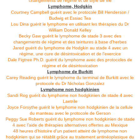
changements de régime et de style de vie
Lymphome, Hodgkin
Courtney Campbell guérit avec le protocole Bill Henderson /
Budwig et Essiac Tea
Lou Dina guérit le lymphome en utilisant les thérapies du Dr
William Donald Kelley
Becky Gaw guérit le lymphome de stade 3 avec des
changements de régime et des teintures à base d'herbes
Jared guérit du lymphome de Hodgkin au stade 4 avec un
régime, une cure de désintoxication et de l'exercice
Dale Figtree Ph.D.
guérit du lymphome avec des protocoles de
régime et de désintoxication
Lymphome de Burkitt
Carey Reading guérit le lymphome du terminal de Burkitt avec le
protocole du Dr Nicholas Gonzalez
Lymphome non hodgkinien
Sandi Rog guérit du lymphome non hodgkinien de stade 4 avec
Laetrile
Joyce Forsythe guérit le lymphome non hodgkinien de la cellule
du manteau avec le protocole de Gerson
Peggy Sue Roberts guérit du lymphome non hodgkinien de stade
4 avec l'aide de thérapies alternatives offertes au Mexique
48 heures d'histoire d'un patient atteint de lymphome non
hodgkinien qui se rétablit grâce au traitement antinéoplasique du