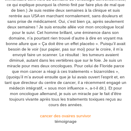
ce qui explique pourquoi la chimio finit par faire plus de mal que
de bien.) Je suis restée deux semaines à la clinique et suis
rentrée aux USA en marchant normalement, sans douleurs et
sans prise de médicament. Oui, c’est bien ça, après seulement
deux semaines ! Je suis ensuite allée voir mon oncologue local
pour le suivi. Cet homme brillant, une éminence dans son
domaine, n’a pourtant rien trouvé d’autre à dire en voyant ma
bonne allure que « Ça doit être un effet placebo ». Puisqu’il avait
besoin de le voir (sur papier, pas sur moi) pour le croire, il m’a
envoyé faire un scanner. Le résultat : les tumeurs avaient
diminué, autant dans les vertèbres que sur le foie. Je suis un
miracle pour mes deux oncologues. Pour celui de Floride parce
que mon cancer a réagi à ces traitements « bizarroïdes »,
(quoiqu’il m’a avoué ensuite que je lui avais ouvert l’esprit et, en
tant que directeur du centre de cancer, il a récemment engagé un
médecin intégratif, « sous mon influence », a-t-il dit.). Et pour
mon oncologue allemand, je suis un miracle par le fait d’être
toujours vivante après tous les traitements toxiques reçus au
cours des années.
cancer des ovaires survivor
témoignage