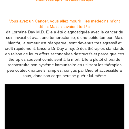
Vous avez un Cancer. vous allez mourir ! les médecins m’ont
dit...« Mais ils avaient tort ! »
dit Lorraine Day M.D. Elle a été diagnostiquée avec le cancer du
sein invasif et avait une tumorectomie, d’une petite tumeur. Mais
bientôt, la tumeur est réapparue, sont devenus très agressif et
croît rapidement. Encore Dr Day a rejeté des thérapies standards
en raison de leurs effets secondaires destructifs et parce que ces
thérapies souvent conduisent à la mort. Elle a plutôt choisi de
reconstruire son système immunitaire en utilisant les thérapies
peu coûteux naturels, simples, conçus par Dieu et accessible à
tous, donc son corps peut se guérir lui-même