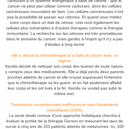
carburant à un système énergétique à base de cétone - que le
cancer ne peut pas utiliser comme carburant, alors les cellules
cancéreuses mourraient de faim.
Les cellules cancéreuses n'ont
pas la possibilité de passer aux cétones.
Et quand vous mettez
votre corps dans un état de cétose, cela rend également les
cellules plus vulnérables à d'autres thérapies comme la thérapie
immunitaire.
La recherche sur les cétones est très prometteuse
dans le domaine du cancer, mais gardez à l'esprit qu'il n'y a pas
d'études à long terme
elle a refusé la chimiothérapie et a battu le cancer avec ce
régime
Kendis décidé de nettoyer son corps des toxines de toute nature,
y compris ceux des médicaments. Elle a déjà perdu deux parents
proches atteints de cancer et elle croyait auparavant fortement
que la chimiothérapie va les guérir, et en fait seulement affaibli
leur corps et les ont tués à la fin. Kendis ne voulait pas subir le
même sort.
Traitements conventionnels inefficaces et sans fondements
scientifiques (2004)
La seule étude connue d’une approche holistiquea chercha à
évaluer la portée de la thérapie Gerson en mesurant les taux de
survie à cinq ans de 153 patients atteints de mélanomes. Ici, 100