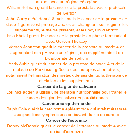
aux os avec un régime cétogène
William Holman guérit le cancer de la prostate avec le protocole
de Gerson
John Curry a été donné 8 mois, mais le cancer de la prostate de
stade 4 guéri s'est propagé aux os en changeant son régime, les
suppléments, le thé de pissenlit, et les noyaux d'abricot
Issa Khalaf guérit le cancer de la prostate en phase terminale 4
avec Gerson Therapy
Vernon Johnston guérit le cancer de la prostate au stade 4 en
augmentant son pH avec un régime, des suppléments et du
bicarbonate de sodium
Andy Aubin guérit du cancer de la prostate de stade 4 et de la
maladie de Parkinson grâce à des thérapies alternatives,
notamment l'élimination des métaux de ses dents, la thérapie de
chélation et les suppléments.
Cancer de la glande salivaire
Lori McFadden a utilisé une thérapie nutritionnelle pour traiter le
cancer des glandes salivaires parotidiennes
Carcinome épidermoïde
Ralph Cole guérit le carcinome épidermoïde qui avait métastasé
aux ganglions lymphatiques en buvant du jus de carotte
Cancer de l'estomac
Danny McDonald guérit le cancer de l'estomac au stade 4 avec
du jus d'agropyre