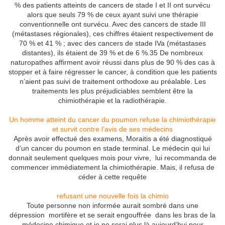
% des patients atteints de cancers de stade I et II ont survécu
alors que seuls 79 % de ceux ayant suivi une thérapie
conventionnelle ont survécu. Avec des cancers de stade III
(métastases régionales), ces chiffres étaient respectivement de
70 % et 41 % ; avec des cancers de stade IVa (métastases
distantes), ils étaient de 39 % et de 6 %.35 De nombreux
naturopathes affirment avoir réussi dans plus de 90 % des cas à
stopper et à faire régresser le cancer, à condition que les patients
n’aient pas suivi de traitement orthodoxe au préalable. Les
traitements les plus préjudiciables semblent être la
chimiothérapie et la radiothérapie.
Un homme atteint du cancer du poumon refuse la chimiothérapie
et survit contre l’avis de ses médecins
Après avoir effectué des examens, Moraitis a été diagnostiqué
d’un cancer du poumon en stade terminal. Le médecin qui lui
donnait seulement quelques mois pour vivre, lui recommanda de
commencer immédiatement la chimiothérapie. Mais, il refusa de
céder à cette requête
refusant une nouvelle fois la chimio
Toute personne non informée aurait sombré dans une
dépression mortifère et se serait engouffrée dans les bras de la
médecine chimique et je ne serai plus là aujourd’hui pour