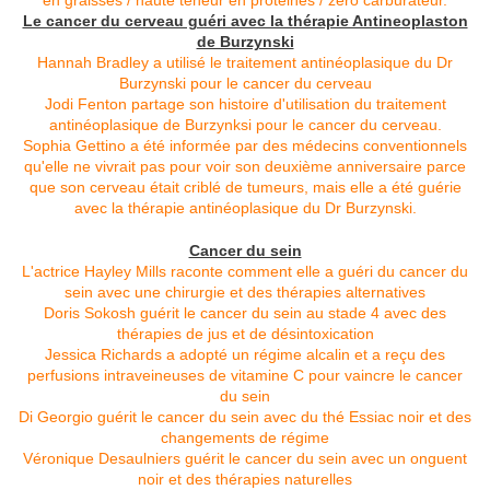
en graisses / haute teneur en protéines / zéro carburateur.
Le cancer du cerveau guéri avec la thérapie Antineoplaston
de Burzynski
Hannah Bradley a utilisé le traitement antinéoplasique du Dr
Burzynski pour le cancer du cerveau
Jodi Fenton partage son histoire d'utilisation du traitement
antinéoplasique de Burzynksi pour le cancer du cerveau.
Sophia Gettino a été informée par des médecins conventionnels
qu'elle ne vivrait pas pour voir son deuxième anniversaire parce
que son cerveau était criblé de tumeurs, mais elle a été guérie
avec la thérapie antinéoplasique du Dr Burzynski.
Cancer du sein
L'actrice Hayley Mills raconte comment elle a guéri du cancer du
sein avec une chirurgie et des thérapies alternatives
Doris Sokosh guérit le cancer du sein au stade 4 avec des
thérapies de jus et de désintoxication
Jessica Richards a adopté un régime alcalin et a reçu des
perfusions intraveineuses de vitamine C pour vaincre le cancer
du sein
Di Georgio guérit le cancer du sein avec du thé Essiac noir et des
changements de régime
Véronique Desaulniers guérit le cancer du sein avec un onguent
noir et des thérapies naturelles