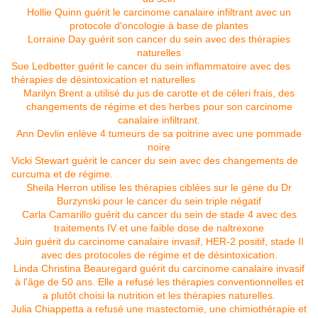
Hollie Quinn guérit le carcinome canalaire infiltrant avec un
protocole d'oncologie à base de plantes
Lorraine Day guérit son cancer du sein avec des thérapies
naturelles
Sue Ledbetter guérit le cancer du sein inflammatoire avec des
thérapies de désintoxication et naturelles
Marilyn Brent a utilisé du jus de carotte et de céleri frais, des
changements de régime et des herbes pour son carcinome
canalaire infiltrant.
Ann Devlin enlève 4 tumeurs de sa poitrine avec une pommade
noire
Vicki Stewart guérit le cancer du sein avec des changements de
curcuma et de régime.
Sheila Herron utilise les thérapies ciblées sur le gène du Dr
Burzynski pour le cancer du sein triple négatif
Carla Camarillo guérit du cancer du sein de stade 4 avec des
traitements IV et une faible dose de naltrexone
Juin guérit du carcinome canalaire invasif, HER-2 positif, stade II
avec des protocoles de régime et de désintoxication.
Linda Christina Beauregard guérit du carcinome canalaire invasif
à l'âge de 50 ans. Elle a refusé les thérapies conventionnelles et
a plutôt choisi la nutrition et les thérapies naturelles.
Julia Chiappetta a refusé une mastectomie, une chimiothérapie et