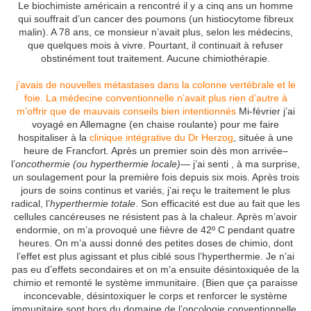
Le biochimiste américain a rencontré il y a cinq ans un homme
qui souffrait d’un cancer des poumons (un histiocytome fibreux
malin). A 78 ans, ce monsieur n’avait plus, selon les médecins,
que quelques mois à vivre. Pourtant, il continuait à refuser
obstinément tout traitement. Aucune chimiothérapie.
j’avais de nouvelles métastases dans la colonne vertébrale et le
foie. La médecine conventionnelle n’avait plus rien d’autre à
m’offrir que de mauvais conseils bien intentionnés
Mi-février j’ai
voyagé en Allemagne (en chaise roulante) pour me faire
hospitaliser à la
clinique intégrative du Dr Herzog
, située à une
heure de Francfort. Après un premier soin dès mon arrivée–
l’
oncothermie (ou hyperthermie locale)—
j’ai senti , à ma surprise,
un soulagement pour la première fois depuis six mois. Après trois
jours de soins continus et variés, j’ai reçu le traitement le plus
radical, l’
hyperthermie totale
. Son efficacité est due au fait que les
cellules cancéreuses ne résistent pas à la chaleur. Après m’avoir
endormie, on m’a provoqué une fièvre de 42º C pendant quatre
heures. On m’a aussi donné des petites doses de chimio, dont
l’effet est plus agissant et plus ciblé sous l’hyperthermie. Je n’ai
pas eu d’effets secondaires et on m’a ensuite désintoxiquée de la
chimio et remonté le système immunitaire. (Bien que ça paraisse
inconcevable, désintoxiquer le corps et renforcer le système
immunitaire sont hors du domaine de l’oncologie conventionnelle,