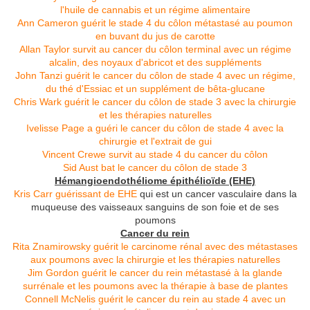
l'huile de cannabis et un régime alimentaire
Ann Cameron guérit le stade 4 du côlon métastasé au poumon
en buvant du jus de carotte
Allan Taylor survit au cancer du côlon terminal avec un régime
alcalin, des noyaux d'abricot et des suppléments
John Tanzi guérit le cancer du côlon de stade 4 avec un régime,
du thé d'Essiac et un supplément de bêta-glucane
Chris Wark guérit le cancer du côlon de stade 3 avec la chirurgie
et les thérapies naturelles
Ivelisse Page a guéri le cancer du côlon de stade 4 avec la
chirurgie et l'extrait de gui
Vincent Crewe survit au stade 4 du cancer du côlon
Sid Aust bat le cancer du côlon de stade 3
Hémangioendothéliome épithélioïde (EHE)
Kris Carr guérissant de EHE
qui est un cancer vasculaire dans la
muqueuse des vaisseaux sanguins de son foie et de ses
poumons
Cancer du rein
Rita Znamirowsky guérit le carcinome rénal avec des métastases
aux poumons avec la chirurgie et les thérapies naturelles
Jim Gordon guérit le cancer du rein métastasé à la glande
surrénale et les poumons avec la thérapie à base de plantes
Connell McNelis guérit le cancer du rein au stade 4 avec un