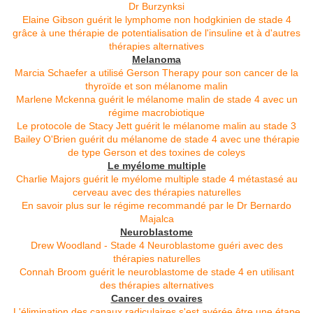
Dr Burzynksi
Elaine Gibson guérit le lymphome non hodgkinien de stade 4
grâce à une thérapie de potentialisation de l'insuline et à d'autres
thérapies alternatives
M
elanoma
Marcia Schaefer a utilisé Gerson Therapy pour son cancer de la
thyroïde et son mélanome malin
Marlene Mckenna guérit le mélanome malin de stade 4 avec un
régime macrobiotique
Le protocole de Stacy Jett guérit le mélanome malin au stade 3
Bailey O'Brien guérit du mélanome de stade 4 avec une thérapie
de type Gerson et des toxines de coleys
Le myélome multiple
Charlie Majors guérit le myélome multiple stade 4 métastasé au
cerveau avec des thérapies naturelles
En savoir plus sur le régime recommandé par le Dr Bernardo
Majalca
Neuroblastome
Drew Woodland - Stade 4 Neuroblastome guéri avec des
thérapies naturelles
Connah Broom guérit le neuroblastome de stade 4 en utilisant
des thérapies alternatives
Cancer des ovaires
L'élimination des canaux radiculaires s'est avérée être une étape