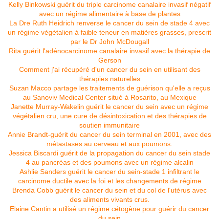
Kelly Binkowski guérit du triple carcinome canalaire invasif négatif
avec un régime alimentaire à base de plantes
La Dre Ruth Heidrich renverse le cancer du sein de stade 4 avec
un régime végétalien à faible teneur en matières grasses, prescrit
par le Dr John McDougall
Rita guérit l'adénocarcinome canalaire invasif avec la thérapie de
Gerson
Comment j'ai récupéré d'un cancer du sein en utilisant des
thérapies naturelles
Suzan Macco partage les traitements de guérison qu'elle a reçus
au Sanoviv Medical Center situé à Rosarito, au Mexique
Janette Murray-Wakelin guérit le cancer du sein avec un régime
végétalien cru, une cure de désintoxication et des thérapies de
soutien immunitaire
Annie Brandt-guérit du cancer du sein terminal en 2001, avec des
métastases au cerveau et aux poumons.
Jessica Biscardi guérit de la propagation du cancer du sein stade
4 au pancréas et des poumons avec un régime alcalin
Ashlie Sanders guérit le cancer du sein-stade 1 infiltrant le
carcinome ductile avec la foi et les changements de régime
Brenda Cobb guérit le cancer du sein et du col de l'utérus avec
des aliments vivants crus.
Elaine Cantin a utilisé un régime cétogène pour guérir du cancer
du sein