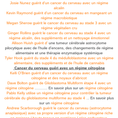
Josie Nunez guérit d'un cancer du cerveau avec un régime
alcalin
Kevin Raymond guérit d'un cancer du cerveau en mangeant un
régime macrobiotique
Megan Sherow guérit le cancer du cerveau au stade 3 avec un
régime végétalien cru
Ginger Rollins guérit le cancer du cerveau au stade 4 avec un
régime alcalin, des suppléments et un nettoyage émotionnel
Allison Huish guérit d'
une tumeur cérébrale astrocytome
pilocytique avec de l'huile d'encens, des changements de régime
alimentaire et une thérapie enzymatique systémique
Tyler Hook guérit du stade 4 du médulloblastome avec un régime
alimentaire, des suppléments et de l'huile de cannabis
Cancer du cerveau
guéri avec un régime cétogène
Kelli O'Brien guérit d'un cancer du cerveau avec un régime
cétogène et des noyaux d'abricot
Dave Bolton guérit de
Glioblastoma Multiform étape 4 avec un
régime cétogène
............ En savoir plus sur un
régime cétogène
Pablo Kelly utilise un régime cétogène pour contrôler la tumeur
cérébrale du glioblastome multiforme au stade 4
.
.. En savoir plus
sur un
régime cétogène
Andrew Scarborough guérit le cancer du cerveau (astrocytome
anaplasique) avec sa propre version d'un régime cétogène riche