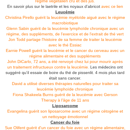
régime végétalien cru et des jus.
En savoir plus sur le laetrile et les noyaux d'abricot
avec ce lien
Leucémie
Christina Pirello guérit la leucémie myéloïde aiguë avec le régime
macrobiotique
Glenn Sabin guérit de la leucémie lymphoïde chronique avec un
régime, des suppléments, de l'exercice et de l'extrait de thé vert
Jon Todd partage l'histoire de sa femme de traiter la leucémie
avec le thé Essiac
Earnie Powell guérit la leucémie et le cancer du cerveau avec un
régime alimentaire et des suppléments
John DiCarlo, 72 ans, a été renvoyé chez lui pour mourir après
un traitement infructueux contre la leucémie.
Les médecins ont
suggéré qu'il essaie de boire du thé de pissenlit.
4 mois plus tard
était sans cancer.
David a utilisé diverses thérapies naturelles pour traiter sa
leucémie lymphoïde chronique
Fiona Shakeela Burns guérit de la leucémie avec Gerson
Therapy à l'âge de 11 ans
Liposarcome
Evangelina guérit son liposarcome avec un régime cétogène et
un nettoyage émotionnel
Cancer du foie
Sue Olifent guérit d'un cancer du foie avec un régime alimentaire,